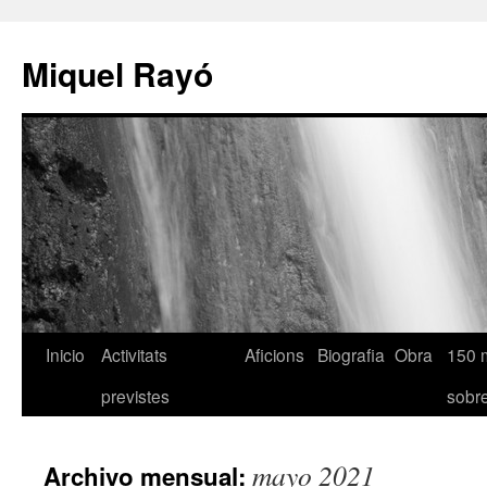
Miquel Rayó
Inicio
Activitats
Aficions
Biografia
Obra
150 
previstes
sob
mayo 2021
Archivo mensual: