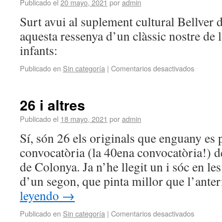
Publicado el
20 mayo, 2021
por
admin
Surt avui al suplement cultural Bellver 
aquesta ressenya d’un clàssic nostre de la
infants:
Publicado en
Sin categoría
|
Comentarios desactivados
26 i altres
Publicado el
18 mayo, 2021
por
admin
Sí, són 26 els originals que enguany es 
convocatòria (la 40ena convocatòria!) d
de Colonya. Ja n’he llegit un i sóc en le
d’un segon, que pinta millor que l’ante
leyendo
→
Publicado en
Sin categoría
|
Comentarios desactivados