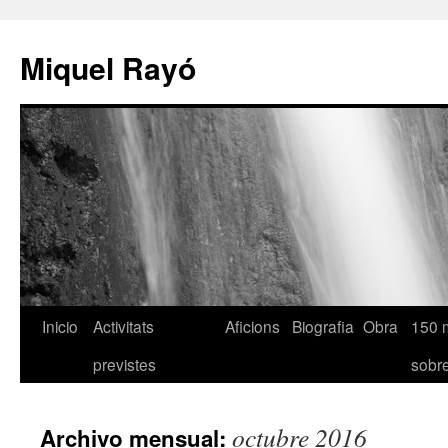
Miquel Rayó
Inicio
Activitats
Aficions
Biografia
Obra
150 
previstes
sob
octubre 2016
Archivo mensual: