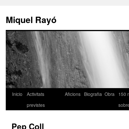
Miquel Rayó
Inicio
Activitats
Aficions
Biografia
Obra
150 
previstes
sob
Pep Coll