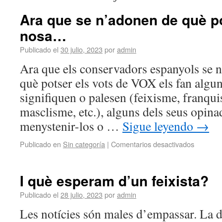
Ara que se n’adonen de què po
nosa…
Publicado el
30 julio, 2023
por
admin
Ara que els conservadors espanyols se n’
què potser els vots de VOX els fan algun
signifiquen o palesen (feixisme, franqui
masclisme, etc.), alguns dels seus opin
menystenir-los o …
Sigue leyendo
→
Publicado en
Sin categoría
|
Comentarios desactivados
I què esperam d’un feixista?
Publicado el
28 julio, 2023
por
admin
Les notícies són males d’empassar. La de