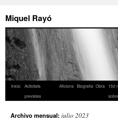
Miquel Rayó
Inicio
Activitats
Aficions
Biografia
Obra
150 
previstes
sob
julio 2023
Archivo mensual: