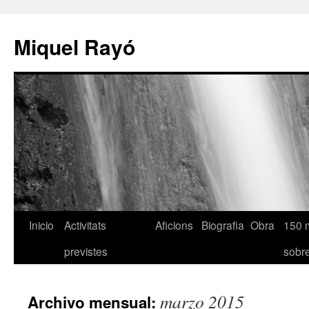
Miquel Rayó
Inicio
Activitats
Aficions
Biografia
Obra
150 
previstes
sob
marzo 2015
Archivo mensual: