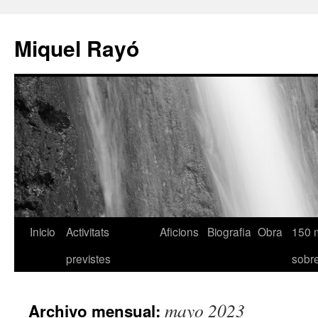
Miquel Rayó
Inicio
Activitats
Aficions
Biografia
Obra
150 
previstes
sob
mayo 2023
Archivo mensual: