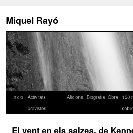
Miquel Rayó
Inicio
Activitats
Aficions
Biografia
Obra
150 
previstes
sob
El vent en els salzes, de Ken