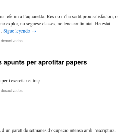
ns referim a l’aquarel.la. Res no m’ha sortit prou satisfactori, o
no explor, no seguesc classes, no tenc continuïtat. He estat
 …
Sigue leyendo
→
 desactivados
es apunts per aprofitar papers
aper i exercitar el traç…
 desactivados
 d’un parell de setmanes d’ocupació intensa amb l’escriptura.