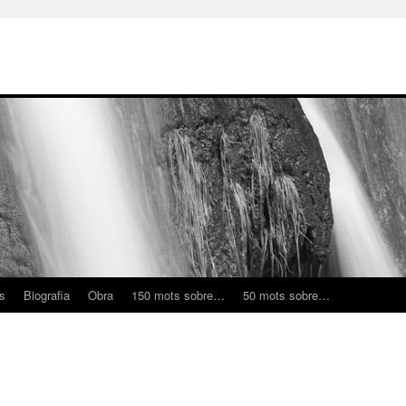
ns
Biografia
Obra
150 mots sobre…
50 mots sobre…