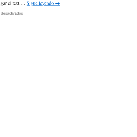
egar el text …
Sigue leyendo
→
 desactivados