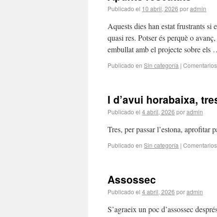
Publicado el
10 abril, 2026
por
admin
Aquests dies han estat frustrants si e
quasi res. Potser és perquè o avanç, 
embullat amb el projecte sobre els
Publicado en
Sin categoría
|
Comentarios
I d’avui horabaixa, tr
Publicado el
4 abril, 2026
por
admin
Tres, per passar l’estona, aprofitar p
Publicado en
Sin categoría
|
Comentarios
Assossec
Publicado el
4 abril, 2026
por
admin
S’agraeix un poc d’assossec després