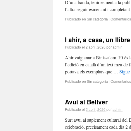
D’una banda, tenir esment a la public
l’altra seguir esmenant i completant
Publicado en
Sin categoría
|
Comentarios
I ahir, a casa, un llibr
Publicado el
2 abril, 2026
por
admin
Ahir vaig anar a Binissalem. Hi és la
l’edició en català d’un text meu de f
portava els exemplars que …
Sigue
Publicado en
Sin categoría
|
Comentarios
Avui al Bellver
Publicado el
2 abril, 2026
por
admin
Surt avui al suplement cultural del 
celebració, precisament cada dia 2 d’a