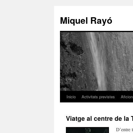
Miquel Rayó
Inicio
Activitats previstes
Aficio
Viatge al centre de la
D’entre t