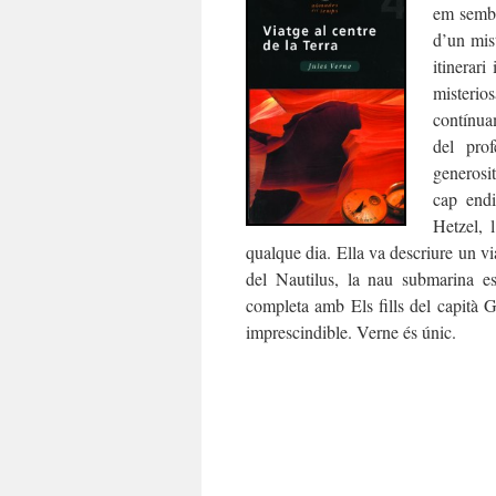
em sembla
d’un mist
itinerari
misterio
contínua
del prof
generosi
cap end
Hetzel, 
qualque dia. Ella va descriure un v
del Nautilus, la nau submarina es
completa amb Els fills del capità G
imprescindible. Verne és únic.