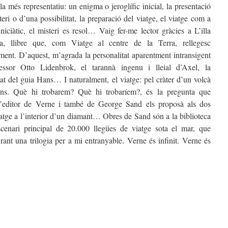
 més representatiu: un enigma o jeroglífic inicial, la presentació
eri o d’una possibilitat, la preparació del viatge, el viatge com a
 iniciàtic, el misteri es resol… Vaig fer-me lector gràcies a L’illa
sa, llibre que, com Viatge al centre de la Terra, rellegesc
ment. D’aquest, m’agrada la personalitat aparentment intransigent
essor Otto Lidenbrok, el tarannà ingenu i lleial d’Axel, la
tat del guia Hans… I naturalment, el viatge: pel cràter d’un volcà
ins. Què hi trobarem? Què hi trobaríem?, és la pregunta que
l’editor de Verne i també de George Sand els proposà als dos
iatge a l’interior d’un diamant… Obres de Sand són a la biblioteca
cenari principal de 20.000 llegües de viatge sota el mar, que
rant una trilogia per a mi entranyable. Verne és infinit. Verne és