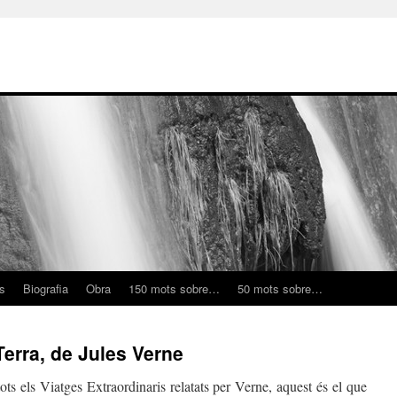
ns
Biografia
Obra
150 mots sobre…
50 mots sobre…
 Terra, de Jules Verne
ots els Viatges Extraordinaris relatats per Verne, aquest és el que