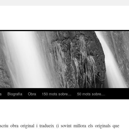
ns
Biografia
Obra
150 mots sobre…
50 mots sobre…
criu obra original i tradueix (i sovint millora els originals que