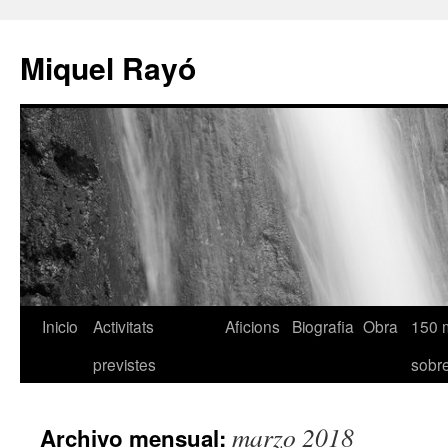
Miquel Rayó
Inicio
Activitats
Aficions
Biografia
Obra
150 
previstes
sob
marzo 2018
Archivo mensual: