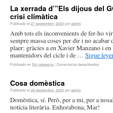
La xerrada d’”Els dijous del G
crisi climàtica
Publicado el
27 septiembre, 2020
por
admin
Amb tots els inconvenients de fer-ho virt
sempre massa coses per dir i no acabar d
plaer: gràcies a en Xavier Manzano i en
mantenidors del cicle i de …
Sigue ley
Publicado en
Sin categoría
|
Comentarios desactivados
Cosa domèstica
Publicado el
26 septiembre, 2020
por
admin
Domèstica, sí. Però, per a mi, per a nosa
notícia literària. Enhorabona, Mar!