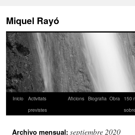
Miquel Rayó
Inicio
Activitats
Aficions
Biografia
Obra
150 
previstes
sob
septiembre 2020
Archivo mensual: