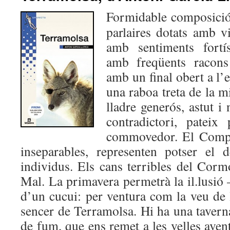
Formidable composició
parlaires dotats amb vi
amb sentiments fortí
amb freqüents racons 
amb un final obert a l’
una raboa treta de la mi
lladre generós, astut i 
contradictori, patei
commovedor. El Compa
inseparables, representen potser el d
individus. Els cans terribles del Corm
Mal. La primavera permetrà la il.lusió 
d’un cucui: per ventura com la veu de 
sencer de Terramolsa. Hi ha una tavern
de fum, que ens remet a les velles ave