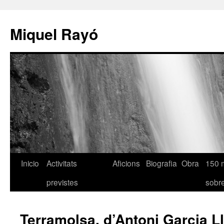
Miquel Rayó
Inicio
Activitats
Aficions
Biografia
Obra
150 
previstes
sob
Terramolsa, d’Antoni Garcia L