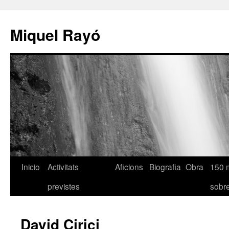
Miquel Rayó
Inicio
Activitats
Aficions
Biografia
Obra
150 
previstes
sob
David Cirici