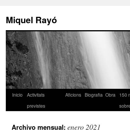
Miquel Rayó
Inicio
Activitats
Aficions
Biografia
Obra
150 
previstes
sob
enero 2021
Archivo mensual: