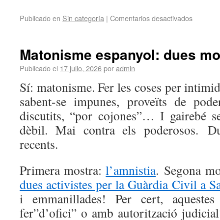
Publicado en
Sin categoría
|
Comentarios desactivados
Matonisme espanyol: dues mo
Publicado el
17 julio, 2026
por
admin
Sí: matonisme. Fer les coses per intimi
sabent-se impunes, proveïts de pod
discutits, “por cojones”… I gairebé s
dèbil. Mai contra els poderosos. 
recents.
Primera mostra:
l’amnistia
. Segona mo
dues activistes per la Guàrdia Civil a 
i emmanillades! Per cert, aquestes
fer”d’ofici” o amb autorització judicia