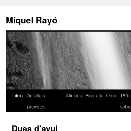
Miquel Rayó
Inicio
Activitats
Aficions
Biografia
Obra
150 
previstes
sob
Dues d’avui