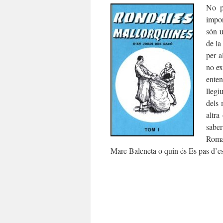
No p
impor
són u
de la
per a
no ex
enten
llegi
dels 
altra
saber
Roman
Mare Baleneta o quin és Es pas d’es