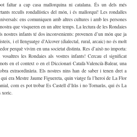
ot faltar a cap casa mallorquina ni catalana. És un dels més
tants reculls rondallístics del món, i és mallorquí! Les rondalles
niversals: ens comuniquen amb altres cultures i amb les persones
 nostra que visqueren en un altre temps. La lectura de les Rondaies
ls nostres infants té dos inconvenients: provenen d’un món que ja
isteix, i el llenguatge d’Alcover (dialectal, rural, arcaic) no és molt
edor perquè vivim en una societat distinta. Res d’això no importa:
u vosaltres les Rondaies als vostres infants! Cercau el significat
mots en el context o en el Diccionari Català-Valencià-Balear, una
 obra extraordinària. Els nostres nins han de saber i tenen dret a
 qui era Mestre Jaume Figuereta, quin viatge fa l’heroi de La Flor
ial, com es pot trobar Es Castell d’Iràs i no Tornaràs, qui és La
 xoric.