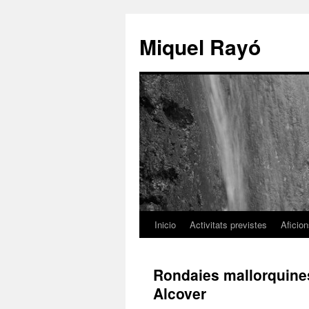
Miquel Rayó
Inicio
Activitats previstes
Aficio
Rondaies mallorquines
Alcover