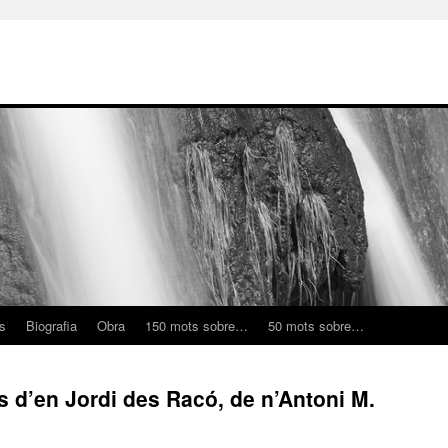
ns
Biografia
Obra
150 mots sobre…
50 mots sobre…
 d’en Jordi des Racó, de n’Antoni M.