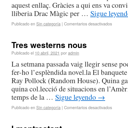
aquest enllaç. Gràcies a qui ens va convid
lliberia Drac Màgic per …
Sigue leyen
Publicado en
Sin categoría
|
Comentarios desactivados
Tres westerns nous
Publicado el
10 abril, 2021
por
admin
La setmana passada vaig llegir sense po
fer-ho l’esplèndida novel.la El banquete
Ray Pollock (Random House). Quina gale
quina col.lecció de situacions en l’Amè
temps de la …
Sigue leyendo
→
Publicado en
Sin categoría
|
Comentarios desactivados