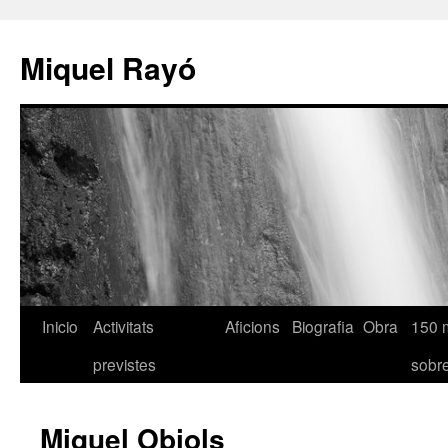
Miquel Rayó
Inicio
Activitats
Aficions
Biografia
Obra
150 
previstes
sob
Miquel Obiols