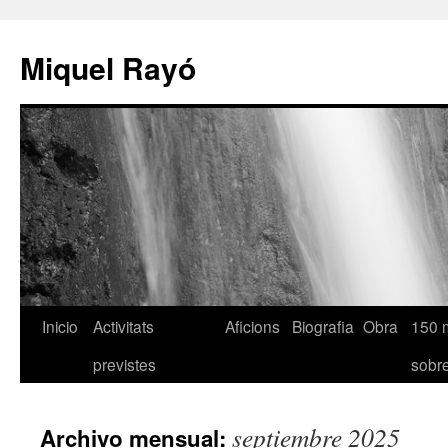
Miquel Rayó
Inicio
Activitats
Aficions
Biografia
Obra
150 
previstes
sob
septiembre 2025
Archivo mensual: