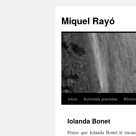
Miquel Rayó
Inicio
Activitats previstes
Aficio
Iolanda Bonet
Penso que Iolanda Bonet té encara t