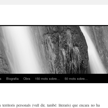
ns
Biografia
Obra
150 mots sobre…
50 mots sobre…
erritoris personals (vull dir, també: literaris) que encara no ha