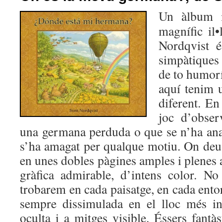
Un àlbum 
magnífic il•
Nordqvist é
simpàtiques
de to humorí
aquí tenim u
diferent. En 
joc d’obser
una germana perduda o que se n’ha anat
s’ha amagat per qualque motiu. On deu 
en unes dobles pàgines amples i plenes 
gràfica admirable, d’intens color. N
trobarem en cada paisatge, en cada entor
sempre dissimulada en el lloc més in
oculta i a mitges visible. Éssers fantàs