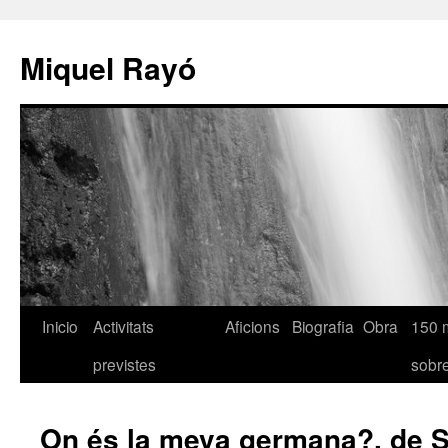
Miquel Rayó
Inicio
Activitats
Aficions
Biografia
Obra
150 
previstes
sob
On és la meva germana?, de 