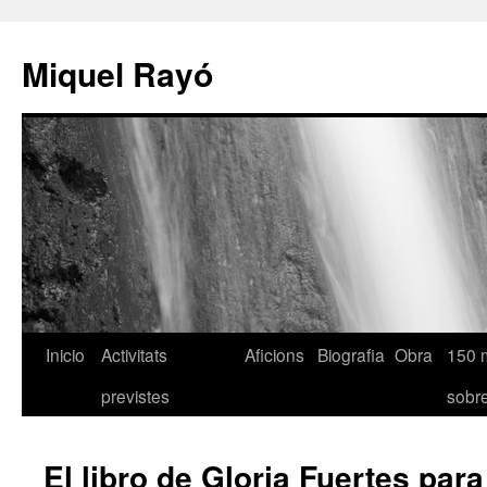
Miquel Rayó
Inicio
Activitats
Aficions
Biografia
Obra
150 
previstes
sob
El libro de Gloria Fuertes para