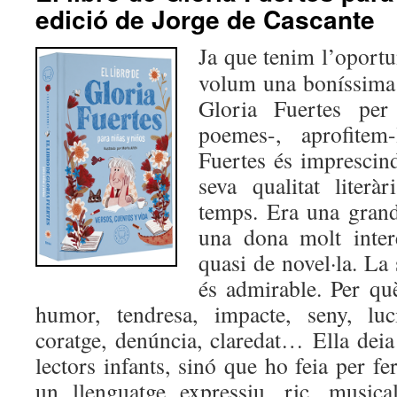
edició de Jorge de Cascante
Ja que tenim l’oportun
volum una boníssima s
Gloria Fuertes per
poemes-, aprofitem-
Fuertes és imprescind
seva qualitat liter
temps. Era una grand
una dona molt inter
quasi de novel·la. La 
és admirable. Per què
humor, tendresa, impacte, seny, luci
coratge, denúncia, claredat… Ella deia
lectors infants, sinó que ho feia per fe
un llenguatge expressiu, ric, musica