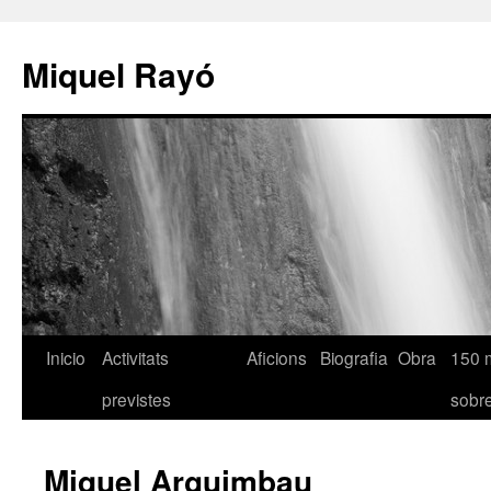
Miquel Rayó
Inicio
Activitats
Aficions
Biografia
Obra
150 
previstes
sob
Miquel Arguimbau