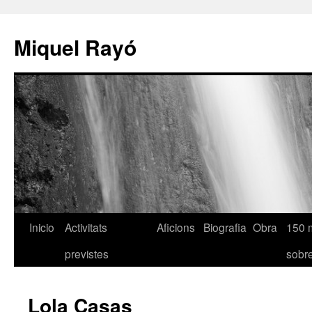
Miquel Rayó
Inicio
Activitats
Aficions
Biografia
Obra
150 
previstes
sob
Lola Casas