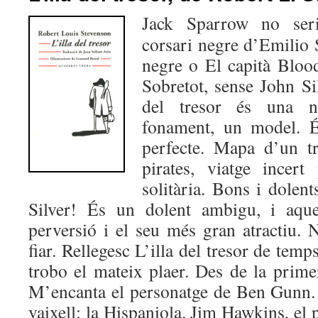
Jack Sparrow no seri
corsari negre d’Emilio 
negre o El capità Bloo
Sobretot, sense John Si
del tresor és una no
fonament, un model. És
perfecte. Mapa d’un tr
pirates, viatge incert
solitària. Bons i dol
Silver! És un dolent ambigu, i aque
perversió i el seu més gran atractiu. 
fiar. Rellegesc L’illa del tresor de tem
trobo el mateix plaer. Des de la prime
M’encanta el personatge de Ben Gunn.
vaixell: la Hispaniola. Jim Hawkins, el 