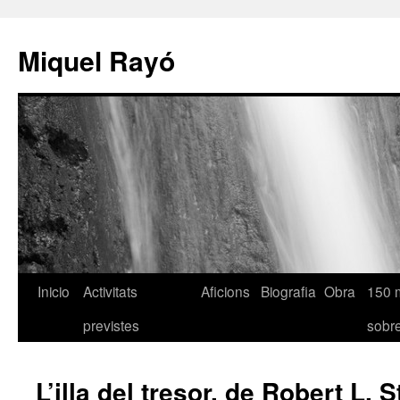
Miquel Rayó
Inicio
Activitats
Aficions
Biografia
Obra
150 
previstes
sob
L’illa del tresor, de Robert L.