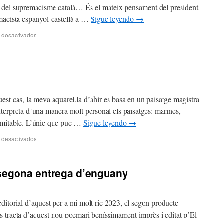
en del supremacisme català… És el mateix pensament del president
emacista espanyol-castellà a …
Sigue leyendo
→
 desactivados
st cas, la meva aquarel.la d’ahir es basa en un paisatge magistral
terpreta d’una manera molt personal els paisatges: marines,
imitable. L’únic que puc …
Sigue leyendo
→
 desactivados
segona entrega d’enguany
ditorial d’aquest per a mi molt ric 2023, el segon producte
Es tracta d’aquest nou poemari beníssimament imprès i editat p’El