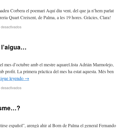
deu Corbera el poemari Aquí diu vent, del que ja n’hem parlat
ibreria Quart Creixent, de Palma, a les 19 hores. Gràcies, Clara!
 desactivados
n l’aigua…
del mes d’octubre amb el mestre aquarel.lista Adrián Marmolejo,
b profit. La primera pràctica del mes ha estat aquesta. Més ben
Sigue leyendo
→
 desactivados
cisme…?
rse español”, arengà ahir al Born de Palma el general Fernando