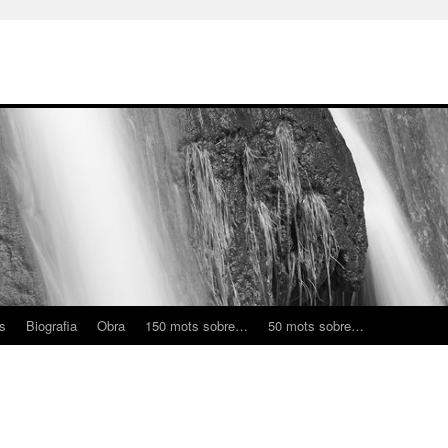
ns
Biografia
Obra
150 mots sobre…
50 mots sobre…