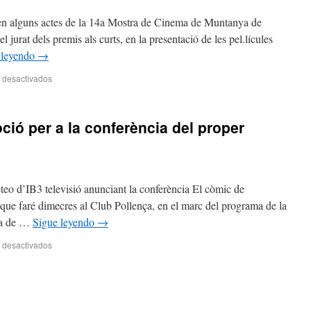
r en alguns actes de la 14a Mostra de Cinema de Muntanya de
rat dels premis als curts, en la presentació de les pel.lícules
 leyendo
→
 desactivados
ció per a la conferència del proper
eteo d’IB3 televisió anunciant la conferència El còmic de
ue faré dimecres al Club Pollença, en el marc del programa de la
ya de …
Sigue leyendo
→
 desactivados