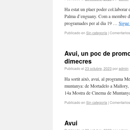
Ha estat un plaer poder col.labora
Palma d’enguany. Com a membre del ju
programades per al dia 19 …
Sigue
Publicado en
Sin categoría
|
Comentarios
Avui, un poc de promo
dimecres
Publicado el
23 octubre, 2023
por
admin
Ha sortit això, avui, al programa M
muntanya: de Mortadelo a Mallory, q
14a Mostra de Cinema de Muntan
Publicado en
Sin categoría
|
Comentarios
Avui