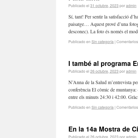
Publicado el
31 octubre, 2023
por
admin
Sí, tant! Per sentir la satisfacció d
paisatge… Aquest prové d’una fotogr
desconec). La foto és només el mode
Publicado en
Sin categoría
|
Comentarios
I també al programa E
Publicado el
26 octubre, 2023
por
admin
N’Anna de la Salud m’entrevista per
conferència El còmic de muntanya: d
entre els minuts 24:30 i 42:00. Gràc
Publicado en
Sin categoría
|
Comentarios
En la 14a Mostra de 
Publicado el
26 octubre, 2023
por
admin