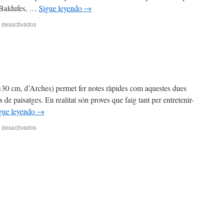
 i Baldufes, …
Sigue leyendo
→
 desactivados
5×30 cm, d’Arches) permet fer notes ràpides com aquestes dues
 de paisatges. En realitat són proves que faig tant per entretenir-
gue leyendo
→
 desactivados