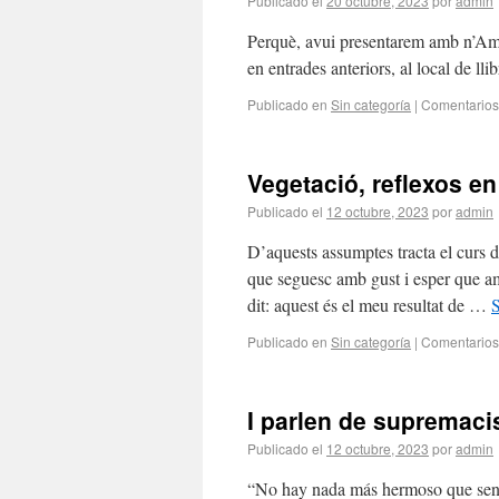
Publicado el
20 octubre, 2023
por
admin
Perquè, avui presentarem amb n’Ama
en entrades anteriors, al local de ll
Publicado en
Sin categoría
|
Comentarios
Vegetació, reflexos e
Publicado el
12 octubre, 2023
por
admin
D’aquests assumptes tracta el curs 
que seguesc amb gust i esper que am
dit: aquest és el meu resultat de …
Publicado en
Sin categoría
|
Comentarios
I parlen de suprema
Publicado el
12 octubre, 2023
por
admin
“No hay nada más hermoso que senti