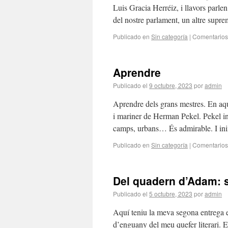
Luis Gracia Herréiz, i llavors parl
del nostre parlament, un altre supr
Publicado en
Sin categoría
|
Comentarios
Aprendre
Publicado el
9 octubre, 2023
por
admin
Aprendre dels grans mestres. En aque
i mariner de Herman Pekel. Pekel in
camps, urbans… És admirable. I in
Publicado en
Sin categoría
|
Comentarios
Del quadern d’Adam: 
Publicado el
5 octubre, 2023
por
admin
Aquí teniu la meva segona entrega e
d’enguany del meu quefer literari. 