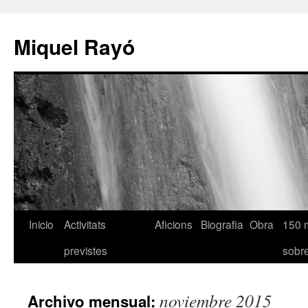
Miquel Rayó
Inicio
Activitats
Aficions
Biografia
Obra
150 
previstes
sob
noviembre 2015
Archivo mensual: