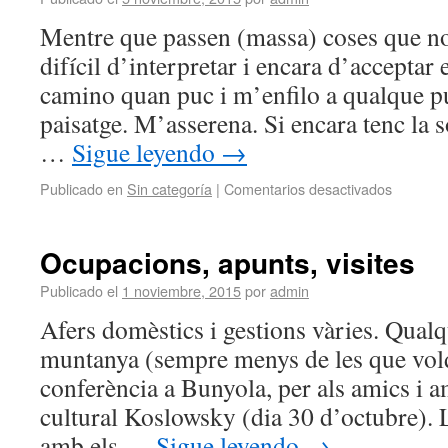
Mentre que passen (massa) coses que n
difícil d’interpretar i encara d’acceptar
camino quan puc i m’enfilo a qualque p
paisatge. M’asserena. Si encara tenc la 
…
Sigue leyendo
→
Publicado en
Sin categoría
|
Comentarios desactivados
Ocupacions, apunts, visites
Publicado el
1 noviembre, 2015
por
admin
Afers domèstics i gestions vàries. Qualq
muntanya (sempre menys de les que voldr
conferència a Bunyola, per als amics i a
cultural Koslowsky (dia 30 d’octubre). L
amb els …
Sigue leyendo
→