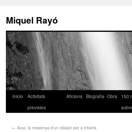
Miquel Rayó
Inicio
Activitats
Aficions
Biografia
Obra
150 
previstes
sob
←
Avui, la ressenya d’un clàssic per a infants