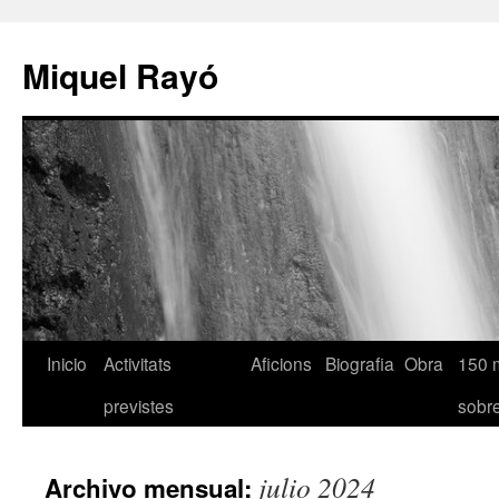
Miquel Rayó
Inicio
Activitats
Aficions
Biografia
Obra
150 
previstes
sob
julio 2024
Archivo mensual: