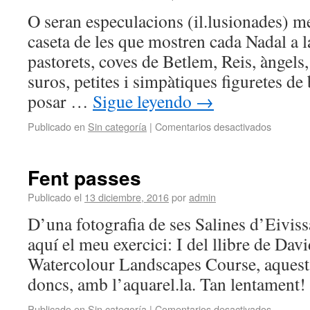
O seran especulacions (il.lusionades) m
caseta de les que mostren cada Nadal a 
pastorets, coves de Betlem, Reis, àngels,
suros, petites i simpàtiques figuretes de
posar …
Sigue leyendo
→
Publicado en
Sin categoría
|
Comentarios desactivados
Fent passes
Publicado el
13 diciembre, 2016
por
admin
D’una fotografia de ses Salines d’Eiviss
aquí el meu exercici: I del llibre de Dav
Watercolour Landscapes Course, aquest a
doncs, amb l’aquarel.la. Tan lentament!
Publicado en
Sin categoría
|
Comentarios desactivados