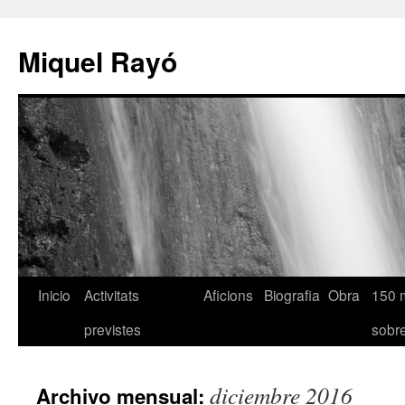
Miquel Rayó
Inicio
Activitats
Aficions
Biografia
Obra
150 
previstes
sob
diciembre 2016
Archivo mensual: