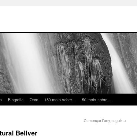
ns
Biografia
Obra
150 mots sobre…
50 mots sobre…
Començar l’any, seguir
→
tural Bellver