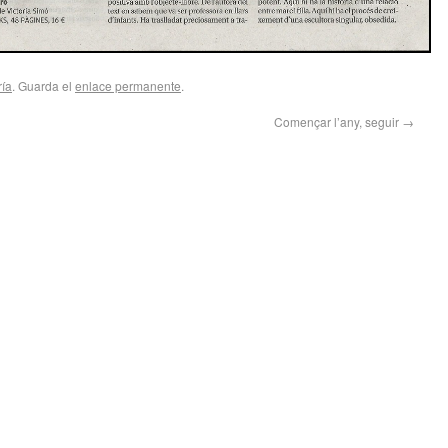
ría
. Guarda el
enlace permanente
.
Començar l’any, seguir
→