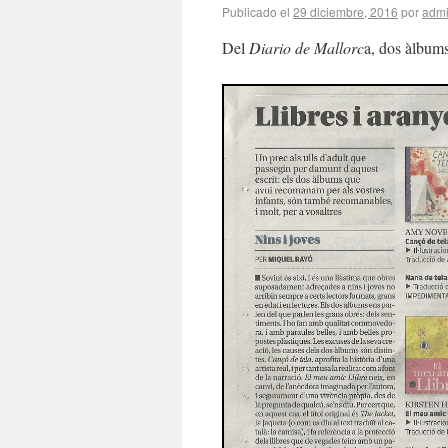
Publicado el
29 diciembre, 2016
por
adm
Del
Diario de Mallorc
a, dos àlbums