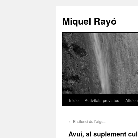
Miquel Rayó
Inicio
Activitats previstes
Aficio
←
El silenci de l’aigua
Avui, al suplement cul