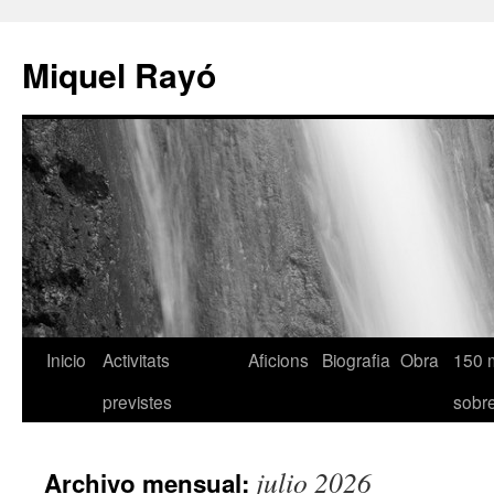
Miquel Rayó
Inicio
Activitats
Aficions
Biografia
Obra
150 
previstes
sob
julio 2026
Archivo mensual: