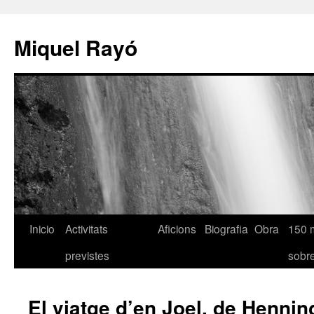
Miquel Rayó
Inicio
Activitats
Aficions
Biografia
Obra
150 
previstes
sob
El viatge d’en Joel, de Hennin