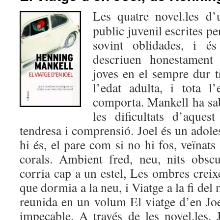
Les quatre novel.les d’
public juvenil escrites 
sovint oblidades, i és
descriuen honestament 
joves en el sempre dur t
l’edat adulta, i tota l
comporta. Mankell ha sab
les dificultats d’aques
tendresa i comprensió. Joel és un adol
hi és, el pare com si no hi fos, veïnats
corals. Ambient fred, neu, nits obsc
corria cap a un estel, Les ombres creix
que dormia a la neu, i Viatge a la fi del
reunida en un volum El viatge d’en Joe
impecable. A través de les novel.les, 