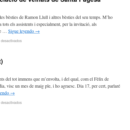
 les bèsties de Ramon Llull i altres bèsties del seu temps. M’ho
tots els assistents i especialment, per la invitació, als
 de …
Sigue leyendo
→
 desactivados
t)
ts del tot immens que m’envolta, i del qual, com el Fèlix de
, visc un mes de maig ple, i ho agraesc. Dia 17, per cert, parlaré
yendo
→
 desactivados