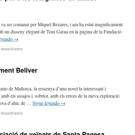
s va ser comanat per Miquel Bezares, i ara ha estat magníficament
t amb un disseny elegant de Toni Garau en la pàgina de la Fundació
leyendo
→
 desactivados
ement Bellver
ario de Mallorca, la ressenya d’una novel.la interessant i
amb els assajos i, sobrtot, amb els errors de la meva exploració
rova d’ahir, de …
Sigue leyendo
→
 desactivados
sociació de veïnats de Santa Pagesa