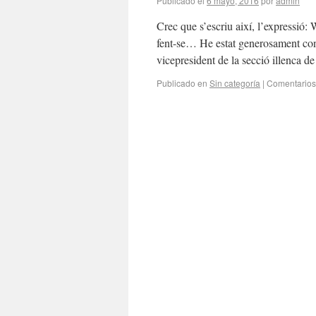
Publicado el
6 mayo, 2016
por
admin
Crec que s’escriu així, l’expressió
fent-se… He estat generosament conv
vicepresident de la secció illenca d
Publicado en
Sin categoría
|
Comentarios