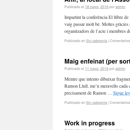
Publicado el
18 mayo, 2016
por
admin
Impartint la conferència El llibre de
vaig passar molt bé. Moltes gràcies a 
organitzadors de l’acte i membres
Publicado en
Sin categoría
|
Comentarios
Maig enfeinat (per sor
Publicado el
11 mayo, 2016
por
admin
Mentre que intento dibuixar fragmen
Ramon Llull, me’n meravello cada dia
precisament de Ramon …
Sigue le
Publicado en
Sin categoría
|
Comentarios
Work in progress