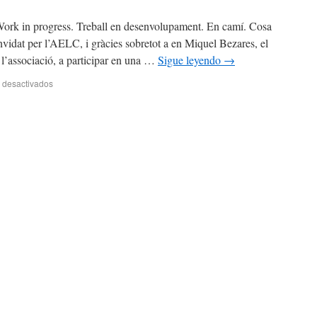
: Work in progress. Treball en desenvolupament. En camí. Cosa
idat per l’AELC, i gràcies sobretot a en Miquel Bezares, el
e l’associació, a participar en una …
Sigue leyendo
→
 desactivados