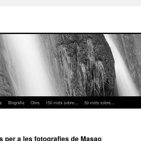
ns
Biografia
Obra
150 mots sobre…
50 mots sobre…
s per a les fotografies de Masao