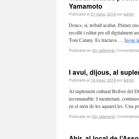
Yamamoto
Publicado el
21 mayo, 2016
por
admin
Doncs, sí, treball acabat. Primer en
recollit i editat per ell digitalmen
Toni Catany. Es tractava …
Sigue 
Publicado en
Sin categoría
|
Comentarios
I avui, dijous, al supl
Publicado el
19 mayo, 2016
por
admin
Al suplement cultural Bellver del Di
recomanable: I mentretant, continuo 
en el món de les aquarel.les. Una p
Publicado en
Sin categoría
|
Comentarios
Ahir, al local de l’As