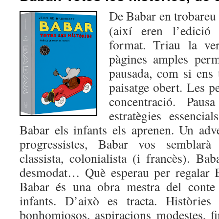
De Babar en trobareu
(així eren l’edició
format. Triau la ve
pàgines amples per
pausada, com si ens 
paisatge obert. Les pe
concentració. Paus
estratègies essencia
Babar els infants els aprenen. Un adve
progressistes, Babar vos semblarà 
classista, colonialista (i francès). Ba
desmodat… Què esperau per regalar Ba
Babar és una obra mestra del conte i
infants. D’això es tracta. Històries 
bonhomiosos, aspiracions modestes, fin