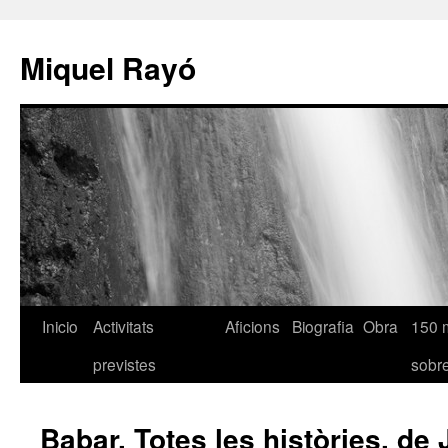
Miquel Rayó
Inicio
Activitats
Aficions
Biografia
Obra
150 
previstes
sob
Babar. Totes les històries, de