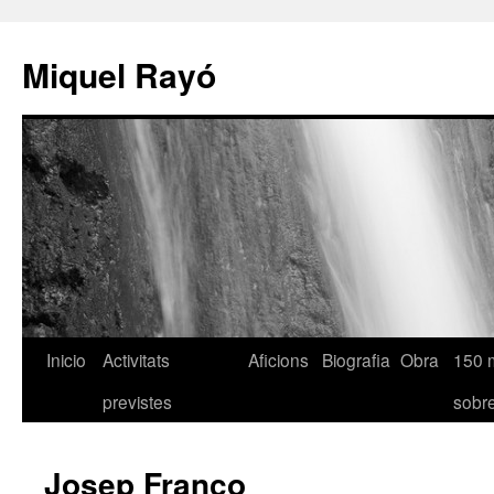
Miquel Rayó
Inicio
Activitats
Aficions
Biografia
Obra
150 
previstes
sob
Josep Franco