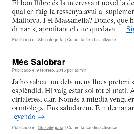
El bon llibre és la interessant novel.la d
qual en faig la ressenya avui al supleme
Mallorca. I el Massanella? Doncs, que hi
dimarts, aprofitant el que quedava …
Si
Publicado en
Sin categoría
|
Comentarios desactivados
Més Salobrar
Publicado el
9 febrero, 2015
por
admin
Ja ho sabeu: un dels meus llocs preferits
esplèndid. Hi vaig estar sol tot el matí. 
cirialeres, clar. Només a migdia vengue
ornitòlegs. Ens saludàrem. Em deman
leyendo
→
Publicado en
Sin categoría
|
Comentarios desactivados