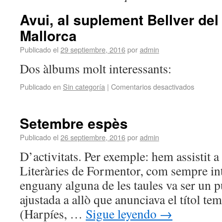
Avui, al suplement Bellver del
Mallorca
Publicado el
29 septiembre, 2016
por
admin
Dos àlbums molt interessants:
Publicado en
Sin categoría
|
Comentarios desactivados
Setembre espès
Publicado el
26 septiembre, 2016
por
admin
D’activitats. Per exemple: hem assistit a
Literàries de Formentor, com sempre inte
enguany alguna de les taules va ser un 
ajustada a allò que anunciava el títol tem
(Harpíes, …
Sigue leyendo
→