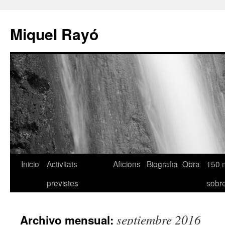
Miquel Rayó
Inicio
Activitats
Aficions
Biografia
Obra
150 
previstes
sob
septiembre 2016
Archivo mensual: