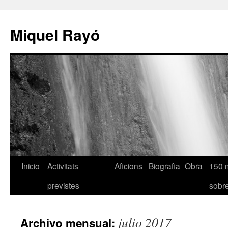
Miquel Rayó
Inicio
Activitats
Aficions
Biografia
Obra
150 
previstes
sob
julio 2017
Archivo mensual: