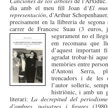
Canciones de los árboles
de l’Arxiduc.
dia amb el meu fill Joan d
‘El mu
representación
, d’Arthur Schopenhauer,
precisament en la llibreria de segona
carrer de Francesc Suau (3 euros, ja
segurament no el llegi
em recomana que lle
d’aquest important f
agradat trobar-hi aque
memòries entre persona
d’Antoni Serra, p
trencadors i de les 
l’autor solleric, semp
histriònic, i amb un g
literari:
La dec
repitud del periodisme
d’ombres, paisatges i figures
(1980-