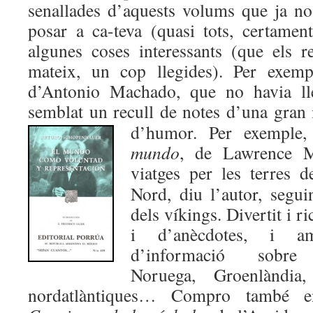
senallades d’aquests volums que ja n
posar a ca-teva (quasi tots, certamen
algunes coses interessants (que els r
mateix, un cop llegides). Per exem
d’Antonio Machado, que no havia ll
semblat un recull de notes d’una gran i
d’humor. Per exemple
mundo
, de Lawrence M
viatges per les terres de
Nord, diu l’autor, seguin
dels víkings. Divertit i r
i d’anècdotes, i a
d’informació sobre 
Noruega, Groenlàndia,
nordatlàntiques… Compro també e