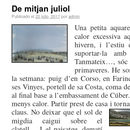
De mitjan juliol
Publicado el
22 julio, 2017
por
admin
Una petita aquare
calor excessiva a
hivern, i l’estiu 
suportar-la amb 
Tanmateix…, sóc h
primaveres. He sor
la setmana: puig d’en Corso, en Farine
ses Vinyes, portell de sa Costa, coma 
al final base a l’embassament de Cúber.
menys calor. Partir prest de casa i torn
claus. No deix
ar que el sol de
migdia caigui sobre el
clatell… I el paisatge, dematí