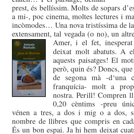
prest, és bellíssim. Molts de sopars d’
a mi-, poc cinema, moltes lectures i m
incòmodes… Una nova tristíssima de la 
extensament, tal vegada (o no), un alt
Amer, i el fet, inespera
deixat molt abatuts. A e
aquests paisatges! El mot
però, quin és? Doncs, que 
de segona mà -d
‘una 
franquícia- molt a pro
nostra. Perill! Compren ll
0,20 cèntims -preu únic
vénen a tres, a dos i mig o a dos, s
nombre de llibres que compris en cad
És un bon espai. Ja hi hem deixat cuat