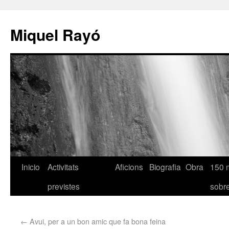
Miquel Rayó
Inicio
Activitats
Aficions
Biografia
Obra
150 
previstes
sob
←
Avui, per a un bon amic que fa bona feina