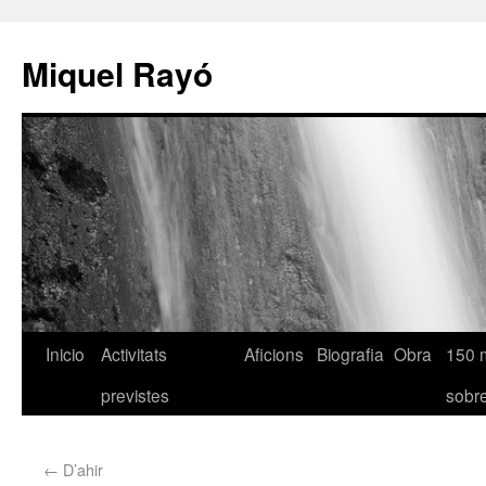
Miquel Rayó
Inicio
Activitats
Aficions
Biografia
Obra
150 
previstes
sob
←
D’ahir