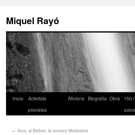
Miquel Rayó
Inicio
Activitats
Aficions
Biografia
Obra
150 
previstes
sob
←
Avui, al Bellver, la somera Modestine