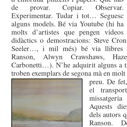
de provar. Copiar. Observar.
Experimentar. Tudar i tot… Seguesc
alguns models. Bé via Youtube (hi ha
molts d’artistes que pengen videos
didàctics o demostracions: Steve Croni
Seeler…, i mil més) bé via llibres
Ranson, Alwyn Crawshaws, Haze
Carbonetti…). N’he adquirit alguns a 
troben exemplars de segona mà en mol
preu. De fet
el transpo
missatgeria
Aquests die
dels autors 
Ranson. 