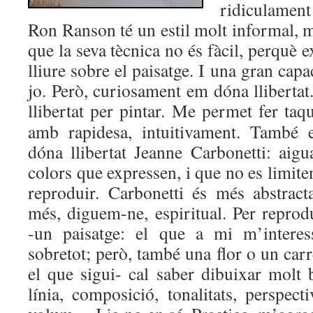
ridiculamen
Ron Ranson té un estil molt informal, mo
que la seva tècnica no és fàcil, perquè 
lliure sobre el paisatge. I una gran capac
jo. Però, curiosament em dóna lliberta
llibertat per pint
ar. Me permet fer taq
amb rapidesa, intuitivament. També
dóna llibertat Jeanne Carbonetti: aigu
colors que expressen, i que no es limite
reproduir. Carbonetti és més abstract
més, diguem-ne, espiritual. Per reprod
-un paisatge: el que a mi m’interes
sobretot; però, també una flor o un carr
el que sigui- cal saber dibuixar molt 
línia, composició, tonalitats, perspecti