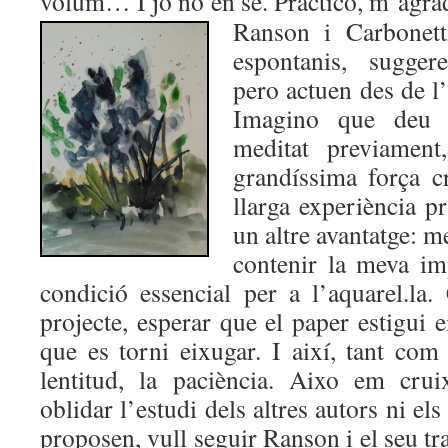
volum… I jo no en sé. Practico,
m’agrad
Ranson i Carbonett
espontanis, sugger
pero actuen des de l
Imagino que deu 
meditat previamen
grandíssima força c
llarga experiència p
un altre avantatge: 
contenir la meva im
condició essencial per a l’aquarel.la.
projecte, esperar que el paper estigui e
que es torni eixugar. I així, tant com 
lentitud, la paciència. Aixo em cru
oblidar l’estudi dels altres autors ni el
proposen, vull seguir Ranson i el seu tr