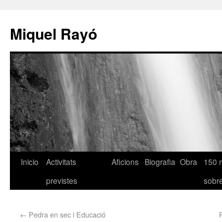
Miquel Rayó
Inicio
Activitats
Aficions
Biografia
Obra
150 
previstes
sob
←
Pedra en sec i Educació
P