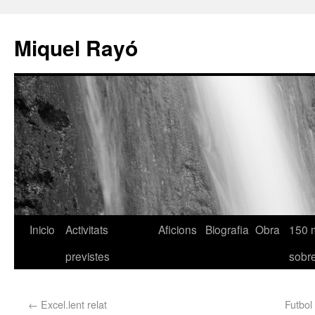
Miquel Rayó
Inicio
Activitats
Aficions
Biografia
Obra
150 
previstes
sob
←
Excel.lent relat
Futbol 