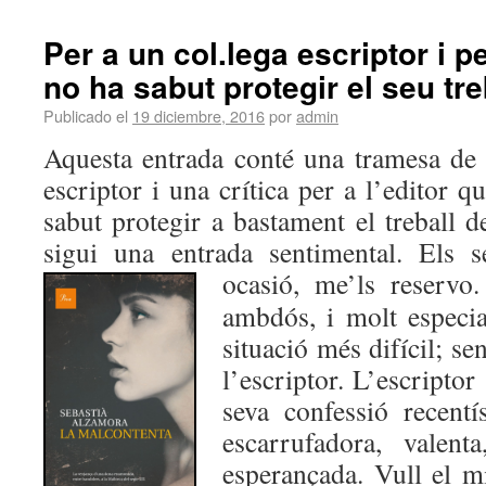
Per a un col.lega escriptor i p
no ha sabut protegir el seu tre
Publicado el
19 diciembre, 2016
por
admin
Aquesta entrada conté una tramesa de c
escriptor i una crítica per a l’editor q
sabut protegir a bastament el treball 
sigui una entrada sentimental. Els s
ocasió, me’ls reservo
ambdós, i molt especia
situació més difícil; se
l’escriptor. L’escripto
seva confessió recent
escarrufadora, valent
esperançada. Vull el mi