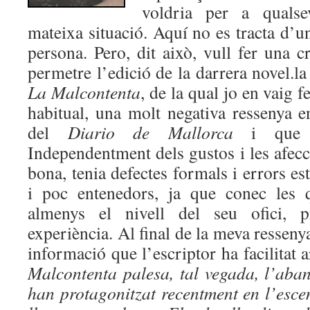
voldria per a quals
mateixa situació. Aquí no es tracta d’un
persona. Pero, dit això, vull fer una cr
permetre l’edició de la darrera novel.l
La Malcontenta
, de la qual jo en vaig f
habitual, una molt negativa ressenya 
del
Diario de Mallorca
i que 
Independentment dels gustos i les afecci
bona, tenia defectes formals i errors es
i poc entenedors, ja que conec les q
almenys el nivell del seu ofici, p
experiència. Al final de la meva ressenya,
informació que l’escriptor ha facilitat 
Malcontenta palesa, tal vegada, l’aba
han protagonitzat recentment en l’escen