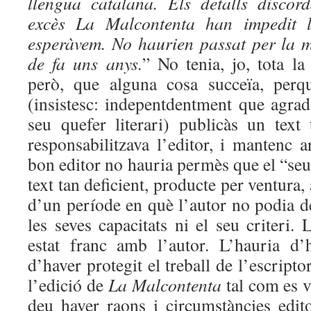
llengua catalana. Els detalls disco
excès La Malcontenta han impedit l
esperàvem. No haurien passat per la m
de fa uns anys.
” No tenia, jo, tota la
però, que alguna cosa succeïa, perq
(insistesc: indepentdentment que agrad
seu quefer literari) publicàs un text
responsabilitzava l’editor, i mantenc 
bon editor no hauria permès que el “seu
text tan deficient, producte per ventura
d’un període en què l’autor no podia 
les seves capacitats ni el seu criteri. 
estat franc amb l’autor. L’hauria d’
d’haver protegit el treball de l’escripto
l’edició de
La Malcontenta
tal com es v
deu haver raons i circumstàncies edit