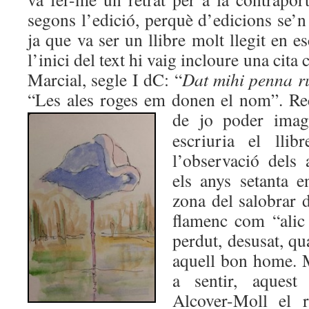
segons l’edició, perquè d’edicions se’n 
ja que va ser un llibre molt llegit en
l’inici del text hi vaig incloure una cita
Marcial, segle I dC: “
Dat mihi penna 
“Les ales roges em donen el nom”. Re
de jo p
oder imag
escriuria el llib
l’observació dels 
els anys setanta 
zona del salobrar
flamenc com “alic
perdut, desusat, qu
aquell bon home. 
a sentir, aque
Alcover-Moll el r