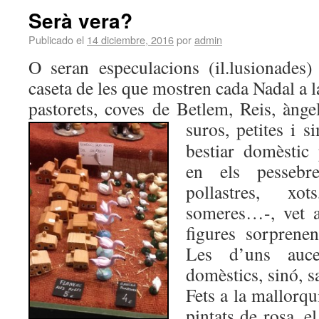
Serà vera?
Publicado el
14 diciembre, 2016
por
admin
O seran especulacions (il.lusionades
caseta de les que mostren cada Nadal a 
pastorets, coves de Betlem, Reis, ànge
suros, petit
es i s
bestiar domèstic
en els pessebre
pollastres, xo
someres…-, vet a
figures sorprene
Les d’uns auce
domèstics, sinó, s
Fets a la mallorqu
pintats de rosa, e