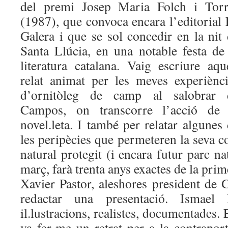
del premi Josep Maria Folch i Torr
(1987), que convoca encara l’editorial
Galera i que se sol concedir en la nit
Santa Llúcia, en una notable festa de
literatura catalana. Vaig escriure aqu
relat animat per les meves experiènci
d’ornitòleg de camp al salobrar 
Campos, on transcorre l’acció de 
novel.leta. I també per relatar algunes
les peripècies que permeteren la seva 
natural protegit (i encara futur parc na
març, farà trenta anys exactes de la pri
Xavier Pastor, aleshores president de
redactar una presentació. Ismael
il.lustracions, realistes, documentades.
va fer-me un retrat per a la contrapor