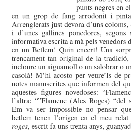
punts negres en el 
en un grop de fang arrodonit i pinta
Arrenglerats just devora d’uns coloms,
i d’unes gallines ponedores, segons 
informativa escrita a mà pels venedors d
en un Betlem! Quin encert! Una sorpr
trencament tan original de la tradició, 
incloure un aiguamoll o un salobrar o un
casolà! M’hi acosto per veure’ls de pr
notes manuscrites que informen del que
aquestes figures novedoses: “Flamen
l’altra: “”Flamenc (Ales Roges) “del
Em va ser impossible no pensar que
betlem tenen l’origen en el meu relat
roges
, escrit fa uns tr
enta anys, guanya