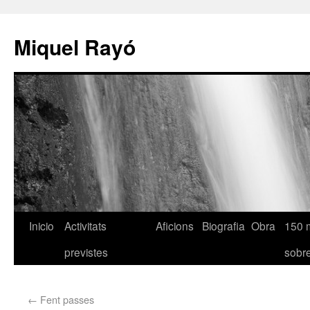
Miquel Rayó
Inicio
Activitats
Aficions
Biografia
Obra
150 
previstes
sob
←
Fent passes