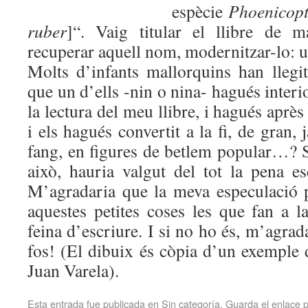
espècie
Phoenicopt
ruber
]“. Vaig titular el llibre de 
recuperar aquell nom, modernitzar-lo: un
Molts d’infants mallorquins han llegit
que un d’ells -nin o nina- hagués interi
la lectura del meu llibre, i hagués après
i els hagués convertit a la fi, de gran, 
fang, en figures de betlem popular…? S
això, hauria valgut del tot la pena e
M’agradaria que la meva especulació p
aquestes petites coses les que fan a la 
feina d’escriure. I si no ho és, m’agrad
fos! (El dibuix és còpia d’un exemple
Juan Varela).
Esta entrada fue publicada en
Sin categoría
. Guarda el
enlace 