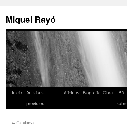
Miquel Rayó
Inicio
Activitats
Aficions
Biografia
Obra
150 
previstes
sob
←
Catalunya