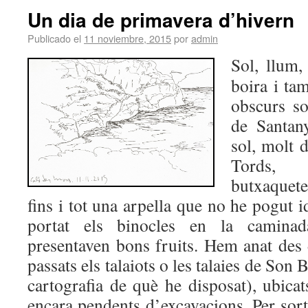
Un dia de primavera d’hivern
Publicado el
11 noviembre, 2015
por
admin
Sol, llum,
boira i ta
obscurs so
de Santany
sol, molt d
Tords, e
butxaquete
fins i tot una arpella que no he pogut i
portat els binocles en la caminada
presentaven bons fruits. Hem anat des
passats els talaiots o les talaies de Son 
cartografia de què he disposat), ubicat
encara pendents d’excavacions. Per sort