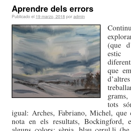
Aprendre dels errors
Publicado el
19 marzo, 2018
por
admin
Conti
explor
(que d
estic
difere
que em
d’altre
trebal
grams, 
tots s
igual: Arches, Fabriano, Michel, que
nota en els resultats, Bockingford, e
alguns colors: sèpia, blau cerul.li (