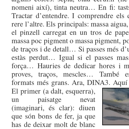
nomeni així), tinta neutra… En fi: tasts
Tractar d’entendre. I comprendre els
rere l’altre. Els principals: massa aigua
el pinzell carregat en un tros de pape
massa poc pigment o massa pigment, por 
de traços i de detall… Si passes més d’u
estàs perdut… Igual si el passes ma
força… Hauries de dedicar hores i m
proves, traços, mescles… També es
formats més grans. Ara, DINA3. Aquí e
El primer (a dalt, esquerra),
un paisatge nevat
(imaginari, és clar): diuen
que són bons de fer, ja que
has de deixar molt de blanc