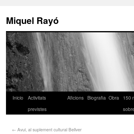
Miquel Rayó
Inicio
Activitats
Aficions
Biografia
Obra
150 
previstes
sob
←
Avui, al suplement cultural Bellver