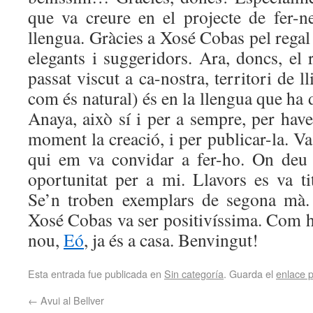
que va creure en el projecte de fer-ne
llengua. Gràcies a Xosé Cobas pel regal 
elegants i suggeridors. Ara, doncs, el 
passat viscut a ca-nostra, territori de ll
com és natural) és en la llengua que ha d
Anaya, això sí i per a sempre, per hav
moment la creació, i per publicar-la. V
qui em va convidar a fer-ho. On deu
oportunitat per a mi. Llavors es va t
Se’n troben exemplars de segona mà.
Xosé Cobas va ser positivíssima. Com ho 
nou,
Eó
, ja és a casa. Benvingut!
Esta entrada fue publicada en
Sin categoría
. Guarda el
enlace 
←
Avui al Bellver