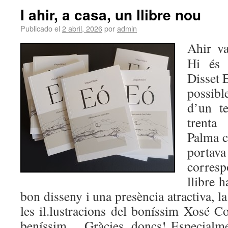
I ahir, a casa, un llibre nou
Publicado el
2 abril, 2026
por
admin
Ahir va
Hi és 
Disset 
possib
d’un t
trenta
Palma c
portava
corres
llibre 
bon disseny i una presència atractiva, la 
les il.lustracions del boníssim Xosé 
beníssim… Gràcies, doncs! Especialme