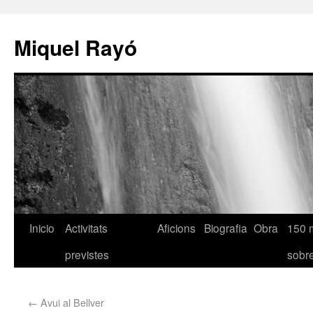
Miquel Rayó
Inicio
Activitats
Aficions
Biografia
Obra
150 
previstes
sob
←
Avui al Bellver