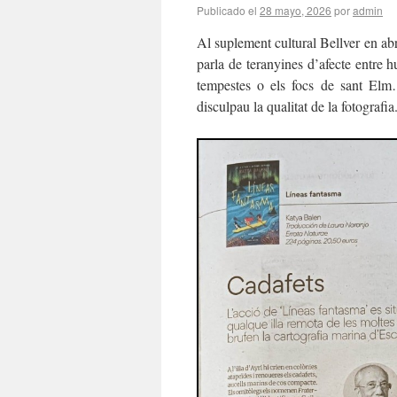
Publicado el
28 mayo, 2026
por
admin
Al suplement cultural Bellver en abr
parla de teranyines d’afecte entre hu
tempestes o els focs de sant El
disculpau la qualitat de la fotografia