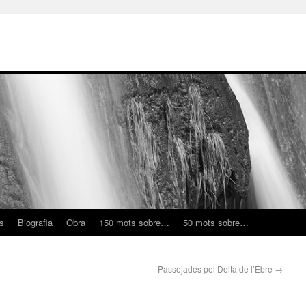
ns
Biografia
Obra
150 mots sobre…
50 mots sobre…
Passejades pel Delta de l’Ebre
→