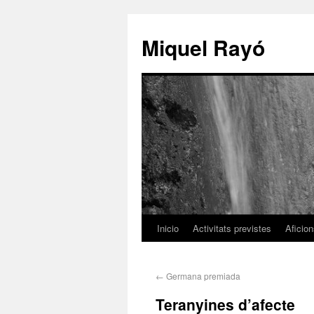
Miquel Rayó
Inicio
Activitats previstes
Aficio
←
Germana premiada
Teranyines d’afecte