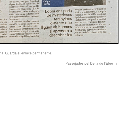
ría
. Guarda el
enlace permanente
.
Passejades pel Delta de l’Ebre
→